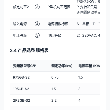
7R5-7.5KW，R为小
额定功率2
③
P型机功率范围
P-变转矩负载
B-内置制动单元
输入电源
④
电源相数标识
S：单相；T：三相
电压等级
⑤
电压等级
2：220VAC; 4: 380
3.4 产品选型规格表
变频器型号G/P
额定功率(kw)
电源容量 (KVA)
R75GB-S2
0.75
1.5
1R5GB-S2
1.5
3
2R2GB-S2
2.2
4