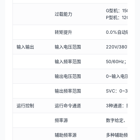
G型机：150% 额
过载能力
P型机：120% 额
转矩提升
0.0%自动转矩提
输入输出
输入电压范围
220V/380V；
输入频率范围
50/60Hz； 波
输出电压范围
0~输入电压，误
输出频率范围
SVC：0~320Hz；
运行控制
运行命令通道
3种通道：操作
频率源
数字给定、面板
辅助频率源
多种辅助频率源