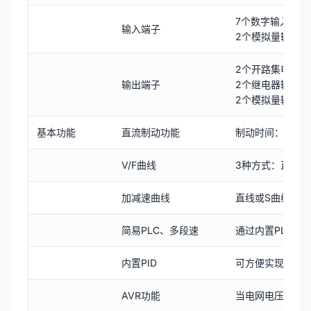
7个数字输入端子
输入端子
2个模拟量输入端
2个开路集电极输
输出端子
2个继电器输出端
2个模拟量输出端
基本功能
直流制动功能
制动时间：0.0s~
V/F曲线
3种方式：直线
加减速曲线
直线或S曲线加减
简易PLC、多段速
通过内置PLC或
内置PID
可方便实现过程
AVR功能
当电网电压变化