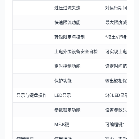
过压过流失速
对运行期间电流
快速限流功能
最大限度减小过
转矩限定与控制
“挖土机”特性，
上电外围设备安全自检
可实现上电对外
定时控制功能
设定时间范围0h~6
保护功能
输出缺相保护、
显示与键盘操作
LED显示
5位LED显示
参数锁定功能
设置参数只读控
MF.K键
可编程键：命令通
使用环境
使用场所
室内，不受阳光